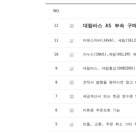
NO.
대림바스 AS 부속 구매 
12
11
티에스자바(JAVA), 세림(SE
10
이누스(INUS),계림(KELIM
9
대림바스, 대림통상(DOBIDOS
8
견적서 발행을 원하시면 참고 
7
세금계산서 또는 현금 영수증 
6
비회원 주문조회 기능
5
반품, 교환, 주문 취소 기타