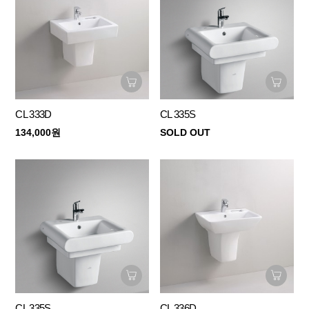
CL 333D
CL 335S
134,000원
SOLD OUT
CL 335S
CL 336D