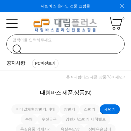
대림바스 온라인 전문 쇼핑몰
0
공지사항
홈
대림바스 제품.상품(N)
세면기
대림바스 제품.상품(N)
비데일체형양변기.비데
양변기
소변기
세면기
수채
수전금구
양변기/소변기 세척밸브
욕실용품.액세사리
욕실수납장
장애우손잡이