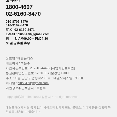
고객센터
1800-4607
02-6160-8470
010-8705-8470
010-9169-8470
FAX : 02-6160-8471
E-Mail : plus8470@gmail.com
평 일 AM09:00 ~ PM04:30
토.일.공휴일 휴무
상호명 : 대림플러스
대표이사 : 최은주
사업자등록번호 : 217-10-44492
[사업자번호확인]
통신판매업신고번호 : 제2011-서울강남-03095
주소 : 서울 강남구 광평로280 로즈데일오피스텔 1939호
이메일 :
plus8470@gmail.com
개인정보취급책임자 : 목형수
copyright⒞daelimplus,대림플러스 all right reserved
대림플러스의 서면 동의 없이 사이트의 일체의 정보, 콘텐츠, 이미지 등을 상업적 목
적으로 사용할 수 없습니다.