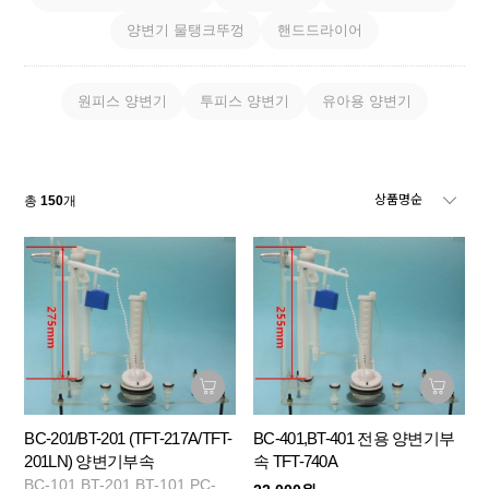
양변기 물탱크뚜껑
핸드드라이어
원피스 양변기
투피스 양변기
유아용 양변기
총
150
개
BC-201/BT-201 (TFT-217A/TFT-
BC-401,BT-401 전용 양변기부
201LN) 양변기부속
속 TFT-740A
BC-101,BT-201,BT-101,PC-