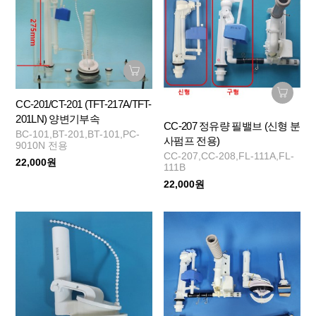
CC-201/CT-201 (TFT-217A/TFT-
201LN) 양변기부속
CC-207 정유량 필밸브 (신형 분
BC-101,BT-201,BT-101,PC-
사펌프 전용)
9010N 전용
CC-207,CC-208,FL-111A,FL-
22,000원
111B
22,000원