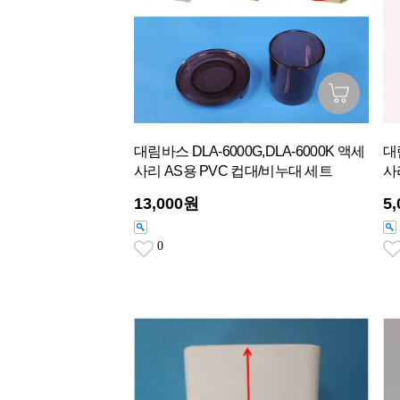
대림바스 DLA-6000G,DLA-6000K 액세
대
사리 AS용 PVC 컵대/비누대 세트
사
13,000원
5
0