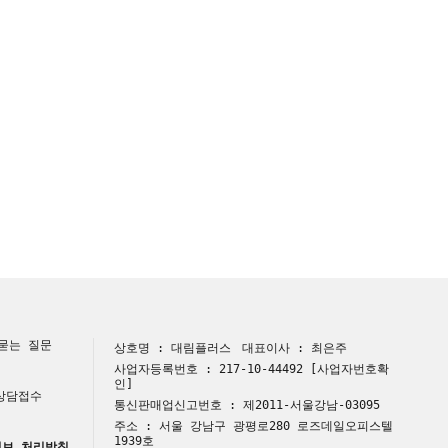
묻는 질문
상호명 : 대림플러스
대표이사 : 최은주
사업자등록번호 : 217-10-44492
[사업자번호확
인]
 상담접수
통신판매업신고번호 : 제2011-서울강남-03095
주소 : 서울 강남구 광평로280 로즈데일오피스텔
1939호
보 처리방침