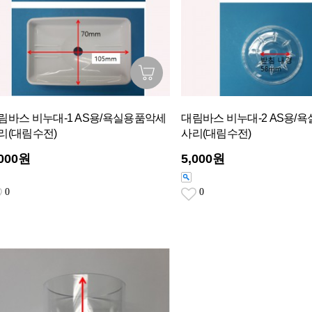
림바스 비누대-1 AS용/욕실용품악세
대림바스 비누대-2 AS용/
리(대림수전)
사리(대림수전)
,000원
5,000원
0
0