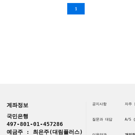
1
계좌정보
공지사항
자주 
국민은행
질문과 대답
A/S
497-801-01-457286
예금주 : 최은주(대림플러스)
이용약관
개인정