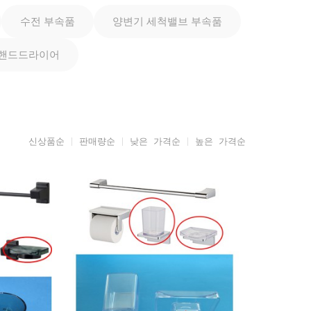
수전 부속품
양변기 세척밸브 부속품
핸드드라이어
신상품순
판매량순
낮은 가격순
높은 가격순