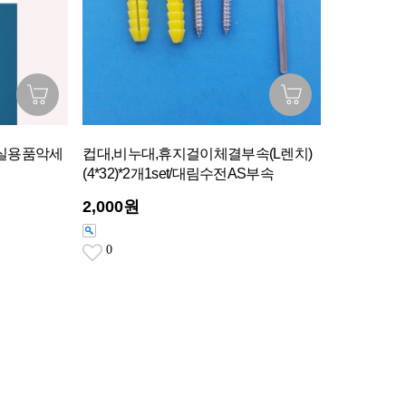
욕실용품악세
컵대,비누대,휴지걸이체결부속(L렌치)
(4*32)*2개1set/대림수전AS부속
2,000원
0