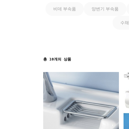
비데 부속품
양변기 부속품
수채
총
10
개의 상품