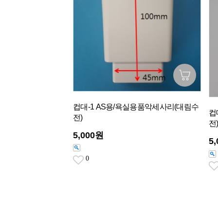
컵대-1 AS용/욕실용품악세사리(대림수
컵
전)
전
5,000원
5
0