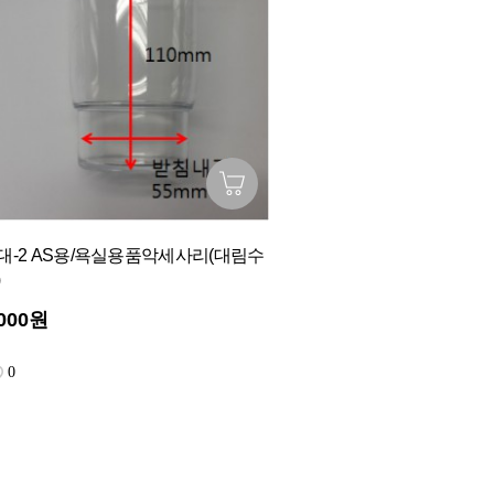
대-2 AS용/욕실용품악세사리(대림수
)
,000원
0