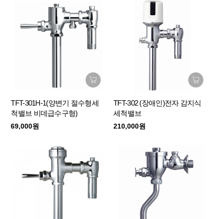
TFT-301H-1(양변기 절수형세
TFT-302 (장애인)전자 감지식
척밸브 비데급수구형)
세척밸브
69,000원
210,000원