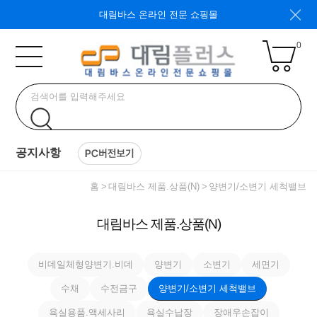
대림바스 온라인 전문 쇼핑몰
0
공지사항
홈
대림바스 제품.상품(N)
양변기/소변기 세척밸브
대림바스 제품.상품(N)
비데일체형양변기.비데
양변기
소변기
세면기
수채
수전금구
양변기/소변기 세척밸브
욕실용품.액세사리
욕실수납장
장애우손잡이