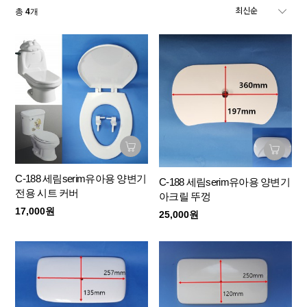
총
4
개
C-188 세림serim유아용 양변기
C-188 세림serim유아용 양변기
전용 시트 커버
아크릴 뚜껑
17,000원
25,000원