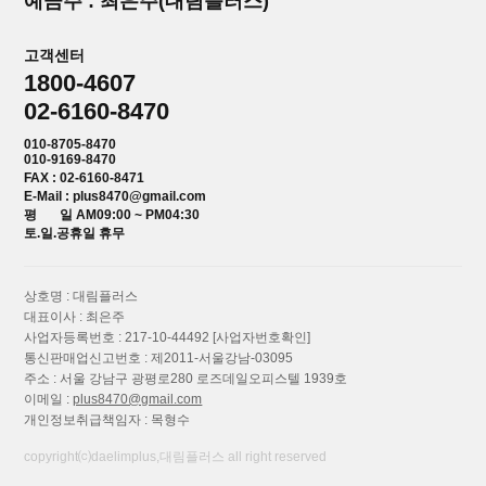
예금주 : 최은주(대림플러스)
고객센터
1800-4607
02-6160-8470
010-8705-8470
010-9169-8470
FAX : 02-6160-8471
E-Mail : plus8470@gmail.com
평 일 AM09:00 ~ PM04:30
토.일.공휴일 휴무
상호명 : 대림플러스
대표이사 : 최은주
사업자등록번호 : 217-10-44492
[사업자번호확인]
통신판매업신고번호 : 제2011-서울강남-03095
주소 : 서울 강남구 광평로280 로즈데일오피스텔 1939호
이메일 :
plus8470@gmail.com
개인정보취급책임자 : 목형수
copyright⒞daelimplus,대림플러스 all right reserved