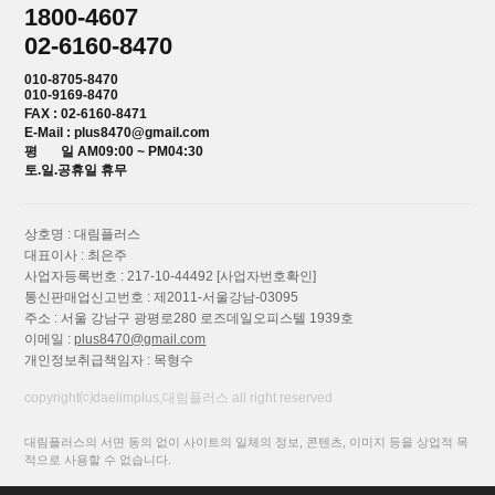
1800-4607
02-6160-8470
010-8705-8470
010-9169-8470
FAX : 02-6160-8471
E-Mail : plus8470@gmail.com
평 일 AM09:00 ~ PM04:30
토.일.공휴일 휴무
상호명 : 대림플러스
대표이사 : 최은주
사업자등록번호 : 217-10-44492
[사업자번호확인]
통신판매업신고번호 : 제2011-서울강남-03095
주소 : 서울 강남구 광평로280 로즈데일오피스텔 1939호
이메일 :
plus8470@gmail.com
개인정보취급책임자 : 목형수
copyright⒞daelimplus,대림플러스 all right reserved
대림플러스의 서면 동의 없이 사이트의 일체의 정보, 콘텐츠, 이미지 등을 상업적 목
적으로 사용할 수 없습니다.