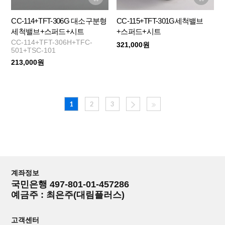
CC-114+TFT-306G 대소구분형
CC-115+TFT-301G세척밸브
세척밸브+스퍼드+시트
+스퍼드+시트
CC-114+TFT-306H+TFC-
321,000원
501+TSC-101
213,000원
1
2
3
계좌정보
국민은행 497-801-01-457286
예금주 : 최은주(대림플러스)
고객센터