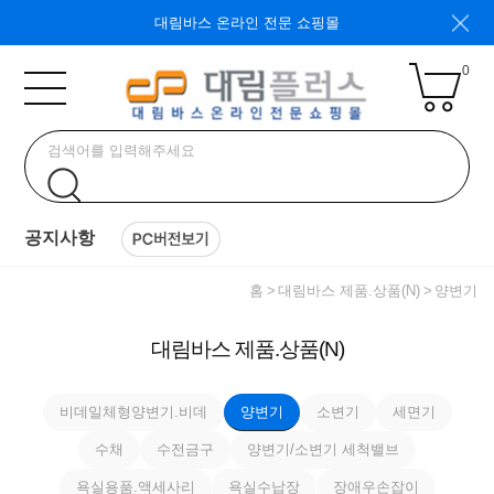
대림바스 온라인 전문 쇼핑몰
0
공지사항
홈
대림바스 제품.상품(N)
양변기
대림바스 제품.상품(N)
비데일체형양변기.비데
양변기
소변기
세면기
수채
수전금구
양변기/소변기 세척밸브
욕실용품.액세사리
욕실수납장
장애우손잡이