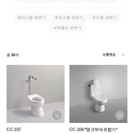
원피스형 양변기
투피스형 양변기
유아용 양변기
세척밸브 양변기
총
30
개
CC-107
CC-108 *탱크부속포함가*