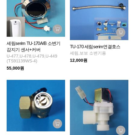
세림serim TU-170A/B 소변기
TU-170 세림serim연결호스
감지기 센서+커버
세림,보보 소변기용
U-477,U-478,U-479,U-449
12,000원
(TS91139WS-4)
55,000원