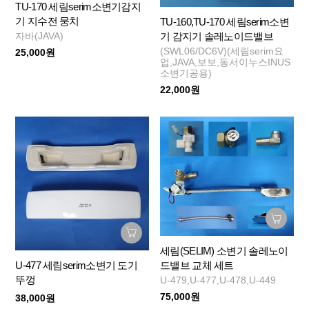
TU-170 세림serim소변기감지
기 지수전 뭉치
TU-160,TU-170 세림serim소변
기 감지기 솔레노이드밸브
자바(JAVA)
(SWL06/DC6V)(세림serim요
25,000원
업,JAVA,보보,동서이누스INUS
소변기공용)
22,000원
세림(SELIM) 소변기 솔레노이
U-477 세림serim소변기 도기
드밸브 교체 세트
뚜껑
U-479,U-477,U-478,U-449
75,000원
38,000원