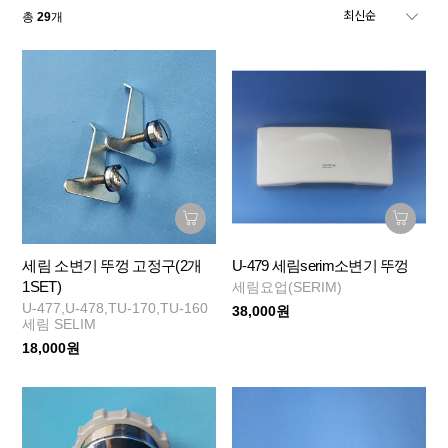
총
29
개
세림 소변기 뚜껑 고정구(2개
U-479 세림serim소변기 뚜껑
1SET)
세림요업(SERIM)
U-477,U-478,TU-170,TU-160
38,000원
세림 SELIM
18,000원