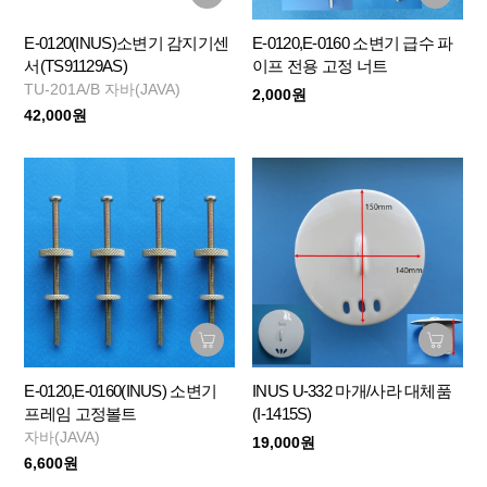
E-0120(INUS)소변기 감지기센
E-0120,E-0160 소변기 급수 파
서(TS91129AS)
이프 전용 고정 너트
TU-201A/B 자바(JAVA)
2,000원
42,000원
E-0120,E-0160(INUS) 소변기
INUS U-332 마개/사라 대체품
프레임 고정볼트
(I-1415S)
자바(JAVA)
19,000원
6,600원