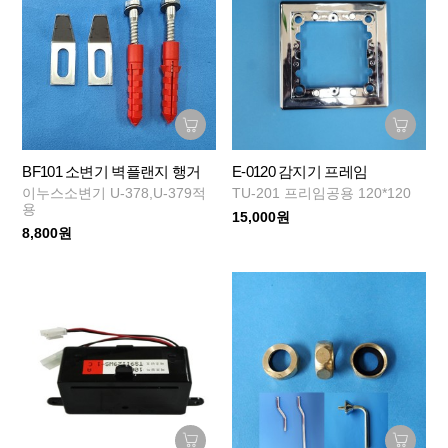
BF101 소변기 벽플랜지 행거
E-0120 감지기 프레임
이누스소변기 U-378,U-379적
TU-201 프리임공용 120*120
용
15,000원
8,800원