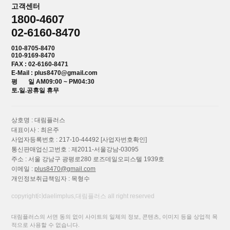
고객센터
1800-4607
02-6160-8470
010-8705-8470
010-9169-8470
FAX : 02-6160-8471
E-Mail : plus8470@gmail.com
평 일 AM09:00 ~ PM04:30
토.일.공휴일 휴무
상호명 : 대림플러스
대표이사 : 최은주
사업자등록번호 : 217-10-44492
[사업자번호확인]
통신판매업신고번호 : 제2011-서울강남-03095
주소 : 서울 강남구 광평로280 로즈데일오피스텔 1939호
이메일 :
plus8470@gmail.com
개인정보취급책임자 : 목형수
copyright⒞daelimplus,대림플러스 all right reserved
대림플러스의 서면 동의 없이 사이트의 일체의 정보, 콘텐츠, 이미지 등을 상업적 목
적으로 사용할 수 없습니다.