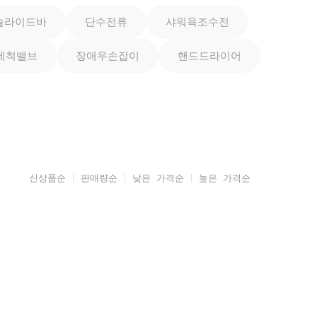
슬라이드바
단수전류
샤워욕조수전
세척밸브
장애우손잡이
핸드드라이어
신상품순
판매량순
낮은 가격순
높은 가격순