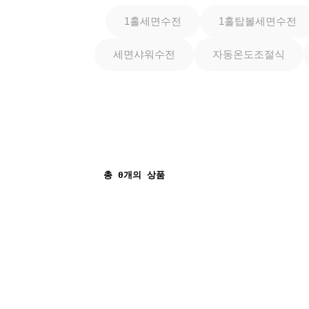
1홀세면수전
1홀탑볼세면수전
세면샤워수전
자동온도조절식
총
0
개의 상품