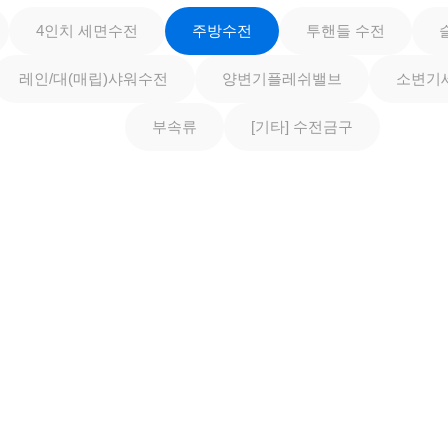
4인치 세면수전
주방수전
투핸들 수전
레인/대(매립)샤워수전
양변기플레쉬밸브
소변기
부속류
[기타] 수전금구