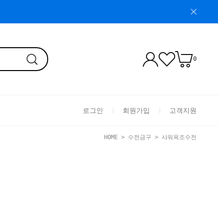
0
로그인
회원가입
고객지원
HOME
>
수전금구
>
샤워욕조수전