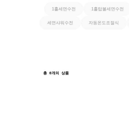
1홀세면수전
1홀탑볼세면수전
세면샤워수전
자동온도조절식
총
0
개의 상품