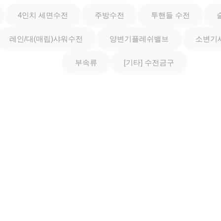
4인치 세면수전
주방수전
투핸들 수전
레인/대(매립)샤워수전
양변기플레쉬밸브
소변기
부속류
[기타] 수전금구