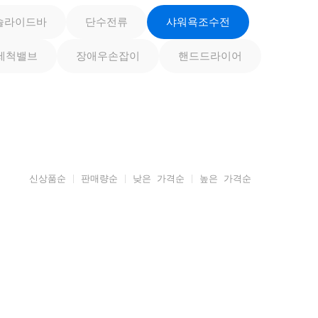
슬라이드바
단수전류
샤워욕조수전
세척밸브
장애우손잡이
핸드드라이어
신상품순
판매량순
낮은 가격순
높은 가격순