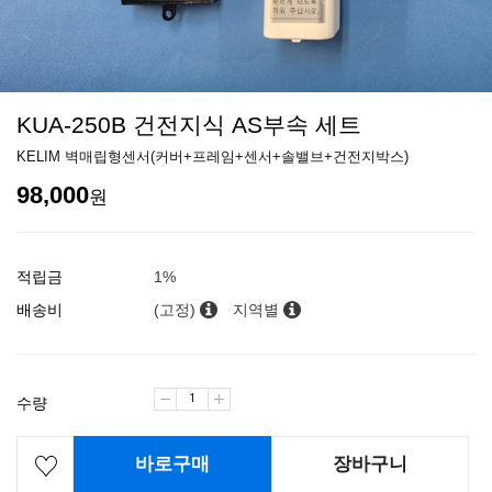
KUA-250B 건전지식 AS부속 세트
KELIM 벽매립형센서(커버+프레임+센서+솔밸브+건전지박스)
98,000
원
적립금
1%
배송비
(고정)
지역별
수량
바로구매
장바구니