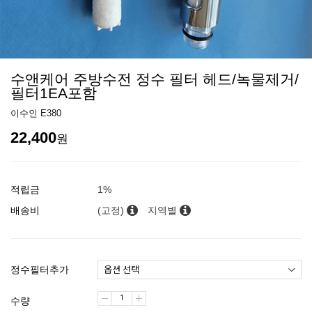
수앤케어 주방수전 정수 필터 헤드/녹물제거/
필터1EA포함
이수인 E380
22,400
원
적립금
1%
배송비
(고정)
지역별
정수필터추가
수량