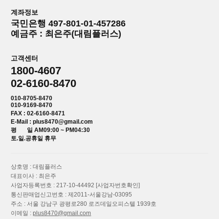
계좌정보
국민은행 497-801-01-457286
예금주 : 최은주(대림플러스)
고객센터
1800-4607
02-6160-8470
010-8705-8470
010-9169-8470
FAX : 02-6160-8471
E-Mail : plus8470@gmail.com
평 일 AM09:00 ~ PM04:30
토.일.공휴일 휴무
상호명 : 대림플러스
대표이사 : 최은주
사업자등록번호 : 217-10-44492
[사업자번호확인]
통신판매업신고번호 : 제2011-서울강남-03095
주소 : 서울 강남구 광평로280 로즈데일오피스텔 1939호
이메일 :
plus8470@gmail.com