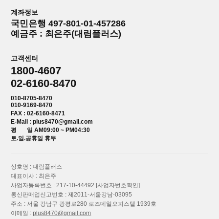
계좌정보
국민은행 497-801-01-457286
예금주 : 최은주(대림플러스)
고객센터
1800-4607
02-6160-8470
010-8705-8470
010-9169-8470
FAX : 02-6160-8471
E-Mail : plus8470@gmail.com
평 일 AM09:00 ~ PM04:30
토.일.공휴일 휴무
상호명 : 대림플러스
대표이사 : 최은주
사업자등록번호 : 217-10-44492
[사업자번호확인]
통신판매업신고번호 : 제2011-서울강남-03095
주소 : 서울 강남구 광평로280 로즈데일오피스텔 1939호
이메일 :
plus8470@gmail.com