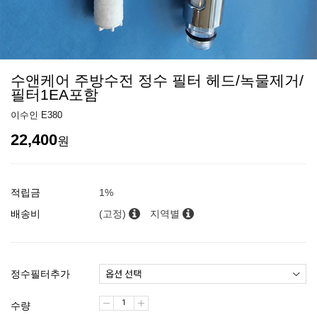
수앤케어 주방수전 정수 필터 헤드/녹물제거/
필터1EA포함
이수인 E380
22,400
원
적립금
1%
배송비
(고정)
지역별
정수필터추가
수량