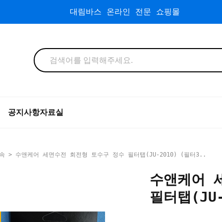
대림바스 온라인 전문 쇼핑몰
공지사항
자료실
속
> 수앤케어 세면수전 회전형 토수구 정수 필터탭(JU-2010) (필터3..
수앤케어 
필터탭(JU-