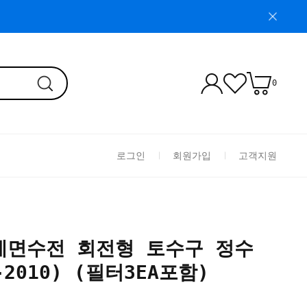
0
로그인
회원가입
고객지원
세면수전 회전형 토수구 정수
2010) (필터3EA포함)