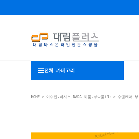
전체 카테고리
HOME
>
이수인,바시스,DADA 제품.부속품(N)
>
수앤캐어 부