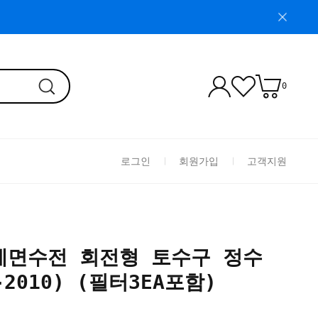
0
로그인
회원가입
고객지원
세면수전 회전형 토수구 정수
2010) (필터3EA포함)