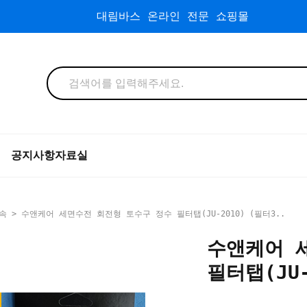
대림바스 온라인 전문 쇼핑몰
공지사항
자료실
속
> 수앤케어 세면수전 회전형 토수구 정수 필터탭(JU-2010) (필터3..
수앤케어 
필터탭(JU-