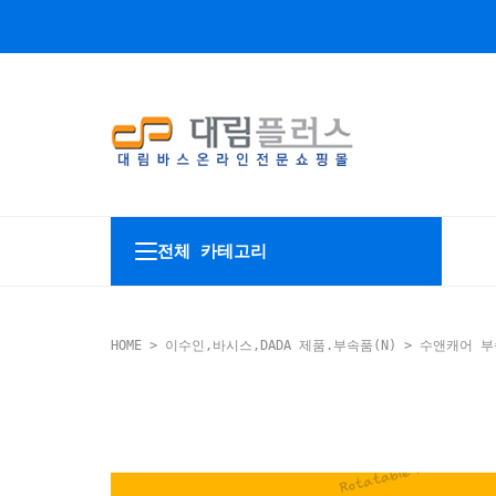
전체 카테고리
HOME
>
이수인,바시스,DADA 제품.부속품(N)
>
수앤캐어 부