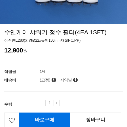
수앤케어 샤워기 정수 필터(4EA 1SET)
이수인E280(외경Ø22x높이130mm재질PC,PP)
12,900
원
적립금
1%
배송비
(고정)
지역별
수량
바로구매
장바구니