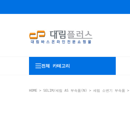
전체 카테고리
HOME
>
SELIM/세림 AS 부속품(N)
>
세림 소변기 부속품
>