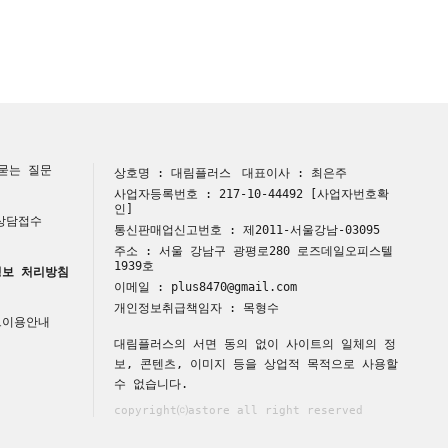
묻는 질문
상호명 : 대림플러스
대표이사 : 최은주
사업자등록번호 : 217-10-44492
[사업자번호확
인]
 상담접수
통신판매업신고번호 : 제2011-서울강남-03095
주소 : 서울 강남구 광평로280 로즈데일오피스텔
1939호
보 처리방침
이메일 : plus8470@gmail.com
개인정보취급책임자 : 목형수
트이용안내
대림플러스의 서면 동의 없이 사이트의 일체의 정
보, 콘텐츠, 이미지 등을 상업적 목적으로 사용할
수 없습니다.
copyright⒞astore all right reserved