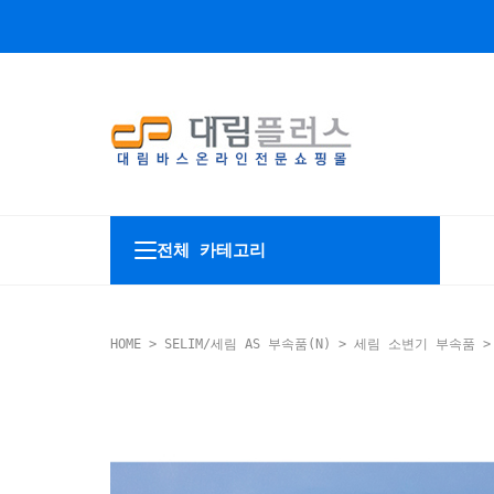
전체 카테고리
HOME
>
SELIM/세림 AS 부속품(N)
>
세림 소변기 부속품
>