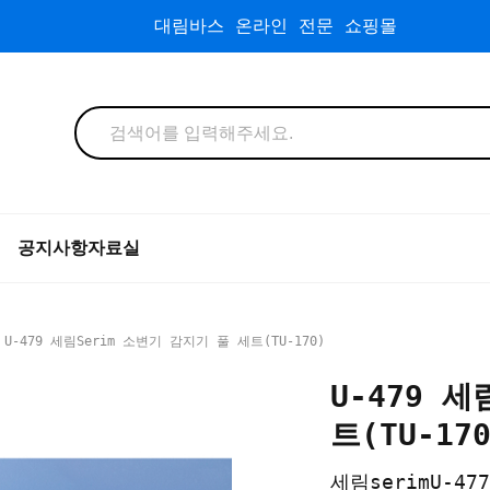
대림바스 온라인 전문 쇼핑몰
공지사항
자료실
 U-479 세림serim 소변기 감지기 풀 세트(TU-170)
U-479 
트(TU-170
세림serimU-47