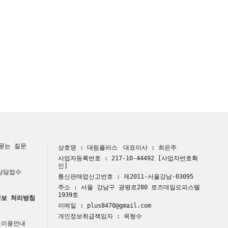
묻는 질문
상호명 : 대림플러스
대표이사 : 최은주
사업자등록번호 : 217-10-44492
[사업자번호확
인]
 상담접수
통신판매업신고번호 : 제2011-서울강남-03095
주소 : 서울 강남구 광평로280 로즈데일오피스텔
1939호
보 처리방침
이메일 : plus8470@gmail.com
개인정보취급책임자 : 목형수
트이용안내