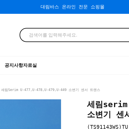
대림바스 온라인 전문 쇼핑몰
공지사항
자료실
세림serim U-477,U-478,U-479,U-449 소변기 센서 트랜스
세림serim 
소변기 센
(TS91143WS)