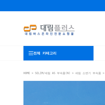
전체 카테고리
HOME
>
SELIM/세림 AS 부속품(N)
>
세림 소변기 부속품
> 