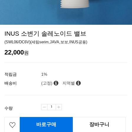
INUS 소변기 솔레노이드 밸브
(SWL06/DC6V)(세림serim,JAVA,보보,INUS공용)
22,000
원
적립금
1%
배송비
(고정)
지역별
수량
바로구매
장바구니