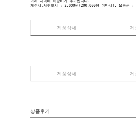
아래 지역에 배송비가 추가됩니다.
제주시,서귀포시 : 2,000원(200,000원 미만시), 울릉군 :
제품상세
제
제품상세
제
상품후기