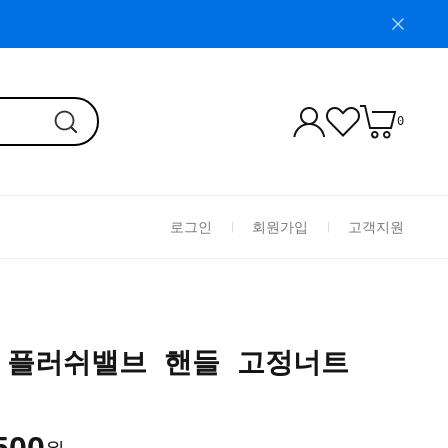
0
로그인
회원가입
고객지원
2S 플러쉬밸브 핸들 고정너트