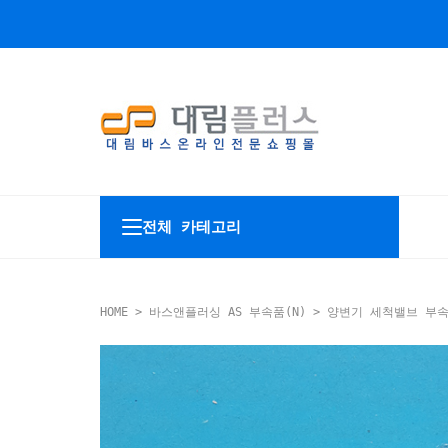
전체 카테고리
HOME
>
바스앤플러싱 AS 부속품(N)
>
양변기 세척밸브 부