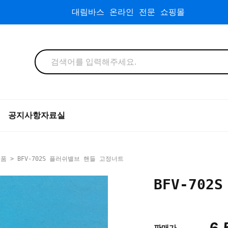
대림바스 온라인 전문 쇼핑몰
공지사항
자료실
속품
> BFV-702S 플러쉬밸브 핸들 고정너트
BFV-70