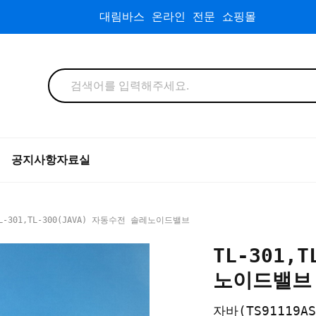
대림바스 온라인 전문 쇼핑몰
공지사항
자료실
L-301,TL-300(JAVA) 자동수전 솔레노이드밸브
TL-301,
노이드밸브
자바(TS91119AS