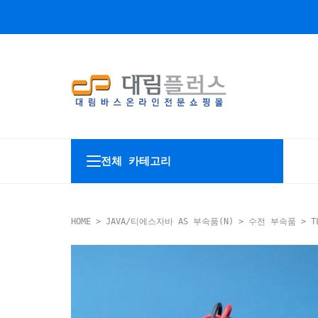
전체 카테고리
HOME
>
JAVA/티에스자바 AS 부속품(N)
>
수전 부속품
> T