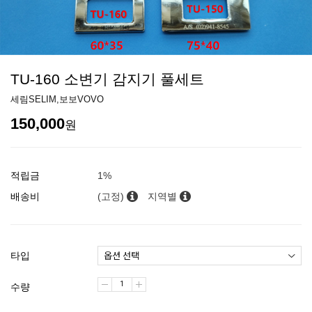
TU-160 소변기 감지기 풀세트
세림SELIM,보보VOVO
150,000
원
적립금
1%
배송비
(고정)
지역별
타입
수량