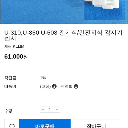
U-310,U-350,U-503 전기식/건전지식 감지기
센서
계림 KELIM
61,000
원
적립금
1%
배송비
(고정)
지역별
수량
바로구매
장바구니