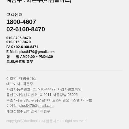
예금주 : 최은주(대림플러스)
고객센터
1800-4607
02-6160-8470
010-8705-8470
010-9169-8470
FAX : 02-6160-8471
E-Mail : plus8470@gmail.com
평 일 AM09:00 ~ PM04:30
토.일.공휴일 휴무
상호명 : 대림플러스
대표이사 : 최은주
사업자등록번호 : 217-10-44492
[사업자번호확인]
통신판매업신고번호 : 제2011-서울강남-03095
주소 : 서울 강남구 광평로280 로즈데일오피스텔 1939호
이메일 :
plus8470@gmail.com
개인정보취급책임자 : 목형수
copyright⒞daelimplus,대림플러스 all right reserved