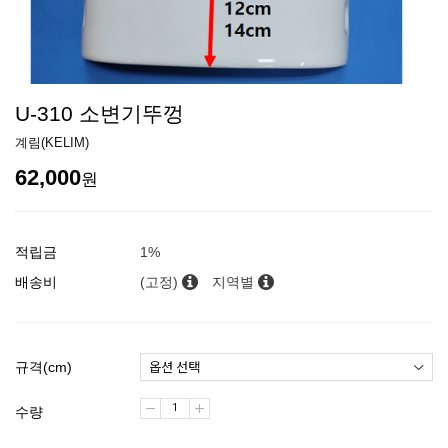
U-310 소변기뚜껑
계림(KELIM)
62,000
원
적립금
1%
배송비
(고정)
지역별
규격(cm)
수량