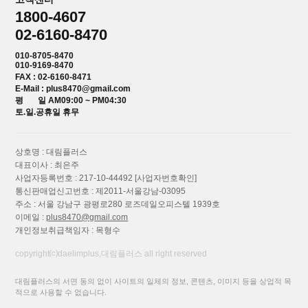
1800-4607
02-6160-8470
010-8705-8470
010-9169-8470
FAX : 02-6160-8471
E-Mail : plus8470@gmail.com
평 일 AM09:00 ~ PM04:30
토.일.공휴일 휴무
상호명 : 대림플러스
대표이사 : 최은주
사업자등록번호 : 217-10-44492
[사업자번호확인]
통신판매업신고번호 : 제2011-서울강남-03095
주소 : 서울 강남구 광평로280 로즈데일오피스텔 1939호
이메일 :
plus8470@gmail.com
개인정보취급책임자 : 목형수
copyright⒞daelimplus,대림플러스 all right reserved
대림플러스의 서면 동의 없이 사이트의 일체의 정보, 콘텐츠, 이미지 등을 상업적 목
적으로 사용할 수 없습니다.