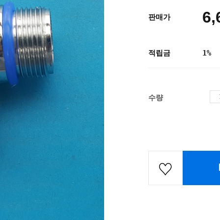
6,
판매가
적립금
1%
수량