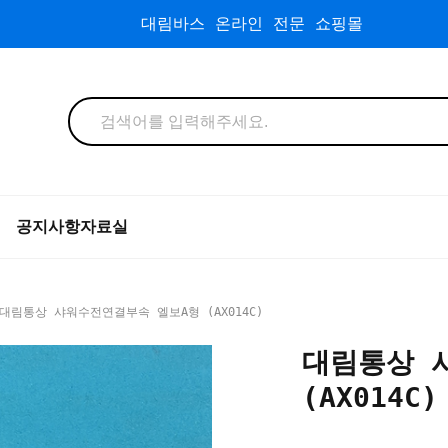
대림바스 온라인 전문 쇼핑몰
공지사항
자료실
대림통상 샤워수전연결부속 엘보A형 (AX014C)
대림통상 
(AX014C)