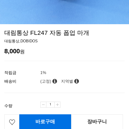
대림통상 FL247 자동 폽업 마개
대림통상,DOBIDOS
8,000
원
적립금
1%
배송비
(고정)
지역별
수량
바로구매
장바구니