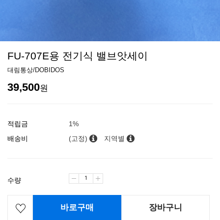
FU-707E용 전기식 밸브앗세이
대림통상/DOBIDOS
39,500
원
적립금
1%
배송비
(고정)
지역별
수량
바로구매
장바구니