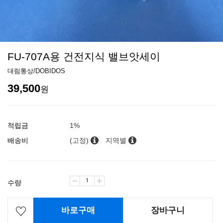
FU-707A용 건전지식 밸브앗세이
대림통상/DOBIDOS
39,500
원
적립금
1%
배송비
(고정)
지역별
수량
바로구매
장바구니