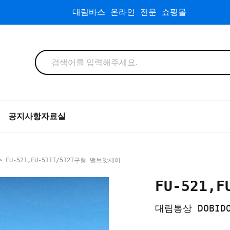
대림바스 온라인 전문 쇼핑몰
공지사항
자료실
 FU-521,FU-511T/512T구형 밸브앗세이
FU-521,
대림통상 DOBID