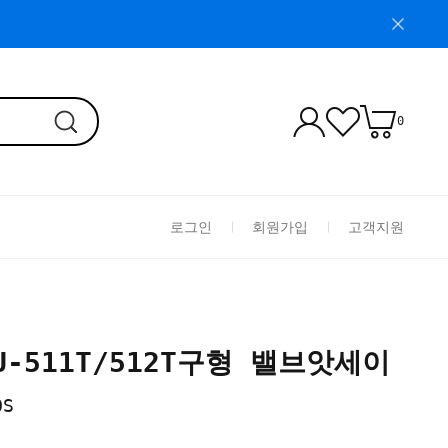
0
로그인
회원가입
고객지원
FU-511T/512T구형 밸브앗세이
OS