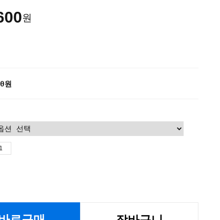
600
원
0
원
바로구매
장바구니