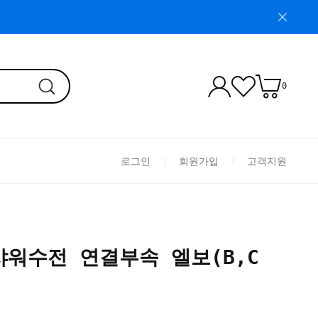
0
로그인
회원가입
고객지원
워수전 연결부속 엘보(B,C