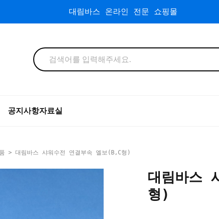
대림바스 온라인 전문 쇼핑몰
공지사항
자료실
품
> 대림바스 샤워수전 연결부속 엘보(B,C형)
대림바스 샤
형)