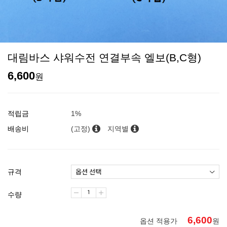
대림바스 샤워수전 연결부속 엘보(B,C형)
6,600
원
적립금
1%
배송비
(고정)
지역별
규격
수량
6,600
옵션 적용가
원