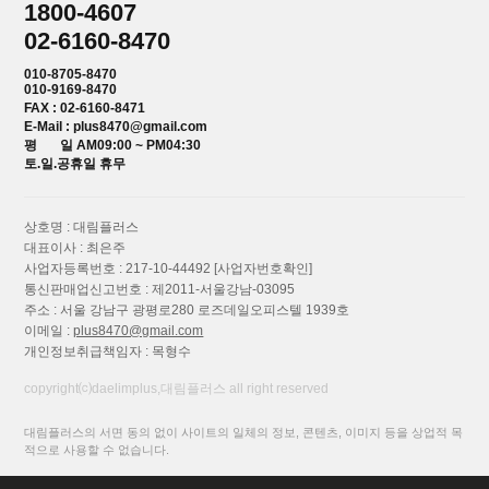
1800-4607
02-6160-8470
010-8705-8470
010-9169-8470
FAX : 02-6160-8471
E-Mail : plus8470@gmail.com
평 일 AM09:00 ~ PM04:30
토.일.공휴일 휴무
상호명 : 대림플러스
대표이사 : 최은주
사업자등록번호 : 217-10-44492
[사업자번호확인]
통신판매업신고번호 : 제2011-서울강남-03095
주소 : 서울 강남구 광평로280 로즈데일오피스텔 1939호
이메일 :
plus8470@gmail.com
개인정보취급책임자 : 목형수
copyright⒞daelimplus,대림플러스 all right reserved
대림플러스의 서면 동의 없이 사이트의 일체의 정보, 콘텐츠, 이미지 등을 상업적 목
적으로 사용할 수 없습니다.