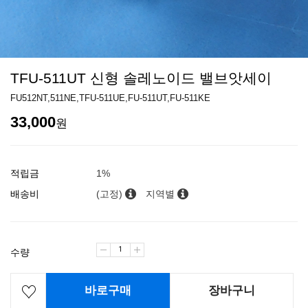
TFU-511UT 신형 솔레노이드 밸브앗세이
FU512NT,511NE,TFU-511UE,FU-511UT,FU-511KE
33,000
원
적립금
1%
배송비
(고정)
지역별
수량
바로구매
장바구니