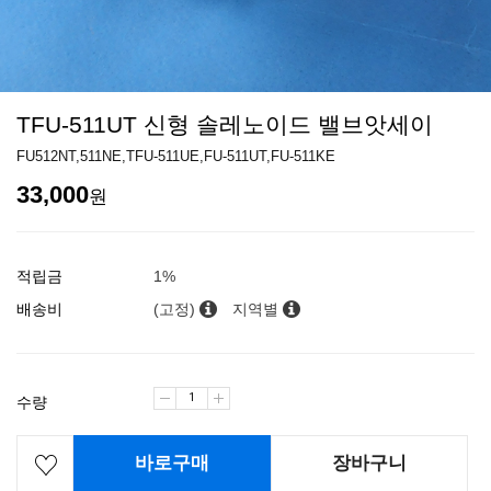
TFU-511UT 신형 솔레노이드 밸브앗세이
FU512NT,511NE,TFU-511UE,FU-511UT,FU-511KE
33,000
원
적립금
1%
배송비
(고정)
지역별
수량
바로구매
장바구니