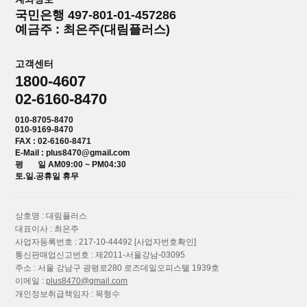
국민은행 497-801-01-457286
예금주 : 최은주(대림플러스)
고객센터
1800-4607
02-6160-8470
010-8705-8470
010-9169-8470
FAX : 02-6160-8471
E-Mail : plus8470@gmail.com
평 일 AM09:00 ~ PM04:30
토.일.공휴일 휴무
상호명 : 대림플러스
대표이사 : 최은주
사업자등록번호 : 217-10-44492
[사업자번호확인]
통신판매업신고번호 : 제2011-서울강남-03095
주소 : 서울 강남구 광평로280 로즈데일오피스텔 1939호
이메일 :
plus8470@gmail.com
개인정보취급책임자 : 목형수