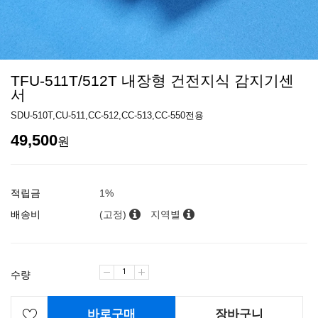
TFU-511T/512T 내장형 건전지식 감지기센
서
SDU-510T,CU-511,CC-512,CC-513,CC-550전용
49,500
원
적립금
1%
배송비
(고정)
지역별
수량
바로구매
장바구니