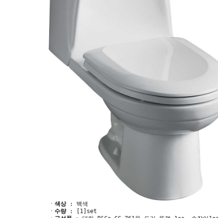
ㆍ
색상
: 백색
ㆍ
수량
: [1]set