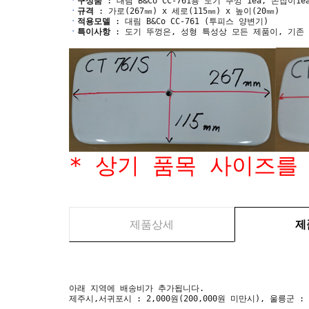
ㆍ
구성품
: 대림 B&Co CC-761용 도기 뚜껑 1ea, 손잡이1ea
ㆍ
규격
: 가로(267㎜) x 세로(115㎜) x 높이(20㎜)
ㆍ
적용모델
: 대림 B&Co CC-761 (투피스 양변기)
ㆍ
특이사항
: 도기 뚜껑은, 성형 특성상 모든 제품이, 기존
* 상기 품목 사이즈를
제품상세
제
아래 지역에 배송비가 추가됩니다.
제주시,서귀포시 : 2,000원(200,000원 미만시), 울릉군 :