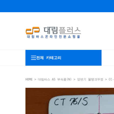
전체 카테고리
HOME
>
대림바스 AS 부속품(N)
>
양변기 물탱크뚜껑
> CC-