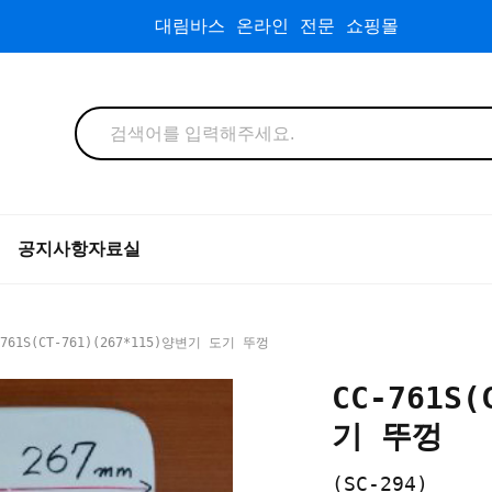
대림바스 온라인 전문 쇼핑몰
공지사항
자료실
761S(CT-761)(267*115)양변기 도기 뚜껑
CC-761S
기 뚜껑
(SC-294)