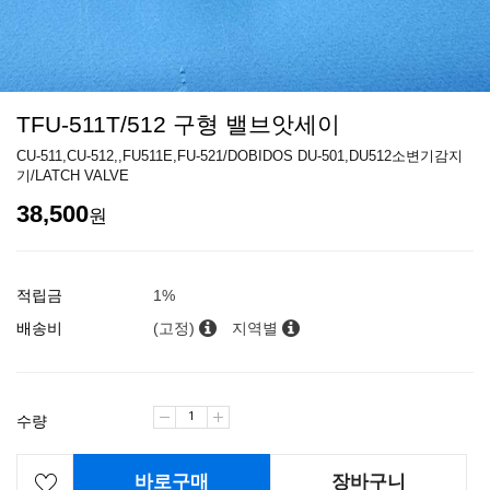
TFU-511T/512 구형 밸브앗세이
CU-511,CU-512,,FU511E,FU-521/DOBIDOS DU-501,DU512소변기감지
기/LATCH VALVE
38,500
원
적립금
1%
배송비
(고정)
지역별
수량
바로구매
장바구니